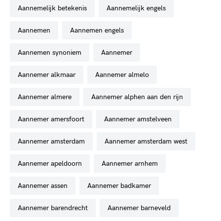
aannemelijk betekenis
aannemelijk engels
aannemen
aannemen engels
aannemen synoniem
aannemer
aannemer alkmaar
aannemer almelo
aannemer almere
aannemer alphen aan den rijn
aannemer amersfoort
aannemer amstelveen
aannemer amsterdam
aannemer amsterdam west
aannemer apeldoorn
aannemer arnhem
aannemer assen
aannemer badkamer
aannemer barendrecht
aannemer barneveld