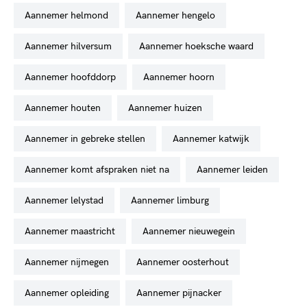
aannemer helmond
aannemer hengelo
aannemer hilversum
aannemer hoeksche waard
aannemer hoofddorp
aannemer hoorn
aannemer houten
aannemer huizen
aannemer in gebreke stellen
aannemer katwijk
aannemer komt afspraken niet na
aannemer leiden
aannemer lelystad
aannemer limburg
aannemer maastricht
aannemer nieuwegein
aannemer nijmegen
aannemer oosterhout
aannemer opleiding
aannemer pijnacker