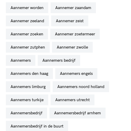
aannemer worden
aannemer zaandam
aannemer zeeland
aannemer zeist
aannemer zoeken
aannemer zoetermeer
aannemer zutphen
aannemer zwolle
aannemers
aannemers bedrijf
aannemers den haag
aannemers engels
aannemers limburg
aannemers noord holland
aannemers turkije
aannemers utrecht
aannemersbedrijf
aannemersbedrijf arnhem
aannemersbedrijf in de buurt