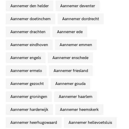
aannemer den helder
aannemer deventer
aannemer doetinchem
aannemer dordrecht
aannemer drachten
aannemer ede
aannemer eindhoven
aannemer emmen
aannemer engels
aannemer enschede
aannemer ermelo
aannemer friesland
aannemer gezocht
aannemer gouda
aannemer groningen
aannemer haarlem
aannemer harderwijk
aannemer heemskerk
aannemer heerhugowaard
aannemer hellevoetsluis