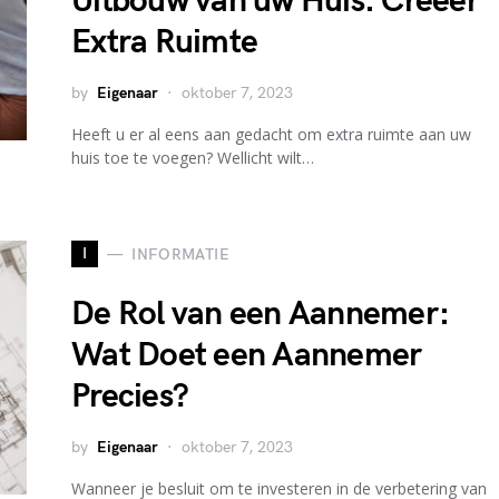
Uitbouw van uw Huis: Creëer
Extra Ruimte
by
Eigenaar
oktober 7, 2023
Heeft u er al eens aan gedacht om extra ruimte aan uw
huis toe te voegen? Wellicht wilt…
I
INFORMATIE
De Rol van een Aannemer:
Wat Doet een Aannemer
Precies?
by
Eigenaar
oktober 7, 2023
Wanneer je besluit om te investeren in de verbetering van