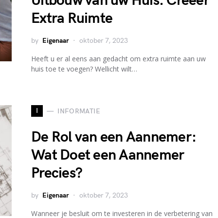
Uitbouw van uw Huis: Creëer
Extra Ruimte
by
Eigenaar
oktober 7, 2023
Heeft u er al eens aan gedacht om extra ruimte aan uw
huis toe te voegen? Wellicht wilt…
I
INFORMATIE
De Rol van een Aannemer:
Wat Doet een Aannemer
Precies?
by
Eigenaar
oktober 7, 2023
Wanneer je besluit om te investeren in de verbetering van