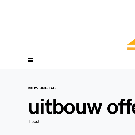
BROWSING TAG
uitbouw off
1 post