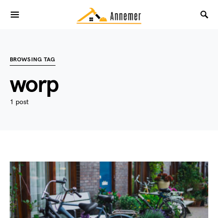
BROWSING TAG
worp
1 post