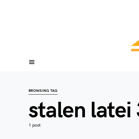
BROWSING TAG
stalen latei
1 post