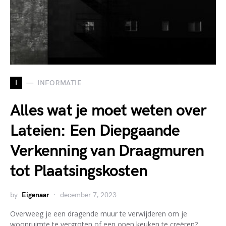
I
INFORMATIE
Alles wat je moet weten over
Lateien: Een Diepgaande
Verkenning van Draagmuren
tot Plaatsingskosten
by
Eigenaar
december 7, 2023
Overweeg je een dragende muur te verwijderen om je
woonruimte te vergroten of een open keuken te creëren?…