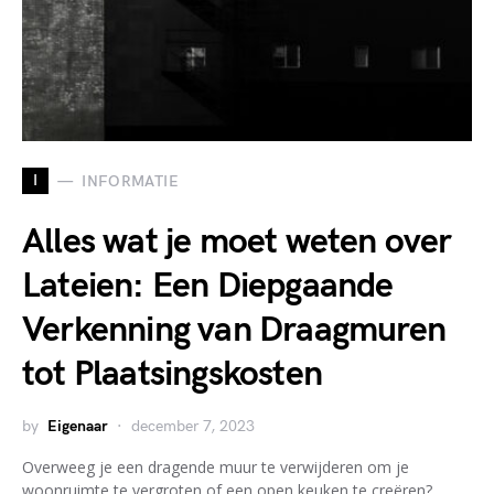
I
INFORMATIE
Alles wat je moet weten over
Lateien: Een Diepgaande
Verkenning van Draagmuren
tot Plaatsingskosten
by
Eigenaar
december 7, 2023
Overweeg je een dragende muur te verwijderen om je
woonruimte te vergroten of een open keuken te creëren?…