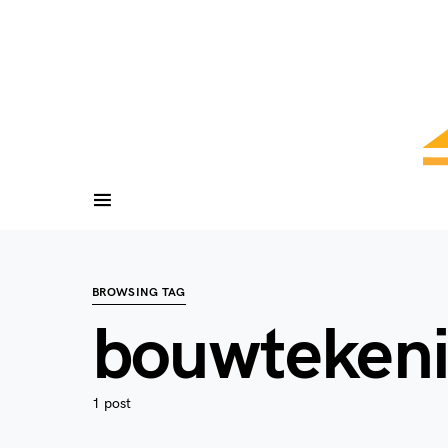
BROWSING TAG
bouwteken
1 post