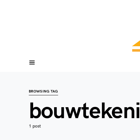
BROWSING TAG
bouwtekeni
1 post