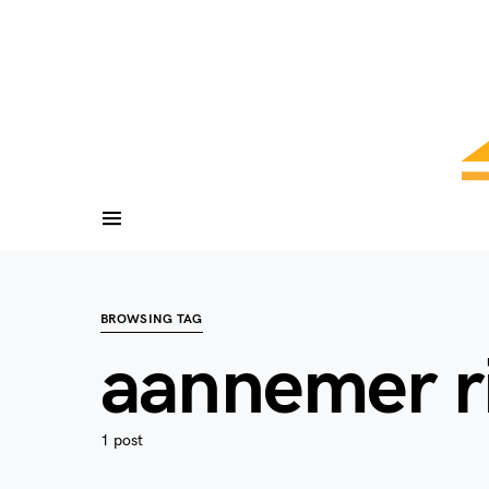
BROWSING TAG
aannemer ri
1 post